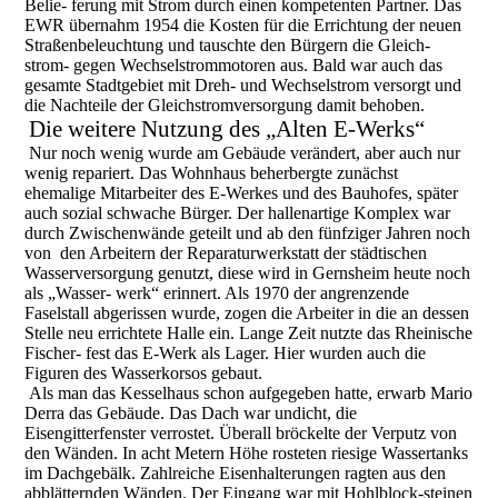
Belie- ferung mit Strom durch einen kompetenten Partner. Das
EWR übernahm 1954 die Kosten für die Errichtung der neuen
Straßenbeleuchtung und tauschte den Bürgern die Gleich-
strom- gegen Wechselstrommotoren aus. Bald war auch das
gesamte Stadtgebiet mit Dreh- und Wechselstrom versorgt und
die Nachteile der Gleichstromversorgung damit behoben.
Die weitere Nutzung des „Alten E-Werks“
Nur noch wenig wurde am Gebäude verändert, aber auch nur
wenig repariert. Das Wohnhaus beherbergte zunächst
ehemalige Mitarbeiter des E-Werkes und des Bauhofes, später
auch sozial schwache Bürger. Der hallenartige Komplex war
durch Zwischenwände geteilt und ab den fünfziger Jahren noch
von den Arbeitern der Reparaturwerkstatt der städtischen
Wasserversorgung genutzt, diese wird in Gernsheim heute noch
als „Wasser- werk“ erinnert. Als 1970 der angrenzende
Faselstall abgerissen wurde, zogen die Arbeiter in die an dessen
Stelle neu errichtete Halle ein. Lange Zeit nutzte das Rheinische
Fischer- fest das E-Werk als Lager. Hier wurden auch die
Figuren des Wasserkorsos gebaut.
Als man das Kesselhaus schon aufgegeben hatte, erwarb Mario
Derra das Gebäude. Das Dach war undicht, die
Eisengitterfenster verrostet. Überall bröckelte der Verputz von
den Wänden. In acht Metern Höhe rosteten riesige Wassertanks
im Dachgebälk. Zahlreiche Eisenhalterungen ragten aus den
abblätternden Wänden. Der Eingang war mit Hohlblock-steinen