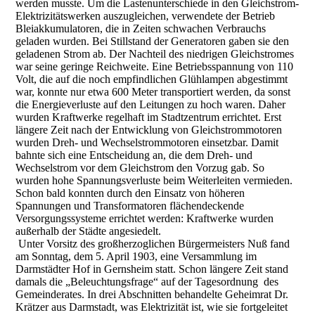
werden musste. Um die Lastenunterschiede in den Gleichstrom-
Elektrizitätswerken auszugleichen, verwendete der Betrieb
Bleiakkumulatoren, die in Zeiten schwachen Verbrauchs
geladen wurden. Bei Stillstand der Generatoren gaben sie den
geladenen Strom ab. Der Nachteil des niedrigen Gleichstromes
war seine geringe Reichweite. Eine Betriebsspannung von 110
Volt, die auf die noch empfindlichen Glühlampen abgestimmt
war, konnte nur etwa 600 Meter transportiert werden, da sonst
die Energieverluste auf den Leitungen zu hoch waren. Daher
wurden Kraftwerke regelhaft im Stadtzentrum errichtet. Erst
längere Zeit nach der Entwicklung von Gleichstrommotoren
wurden Dreh- und Wechselstrommotoren einsetzbar. Damit
bahnte sich eine Entscheidung an, die dem Dreh- und
Wechselstrom vor dem Gleichstrom den Vorzug gab. So
wurden hohe Spannungsverluste beim Weiterleiten vermieden.
Schon bald konnten
durch den Einsatz von höheren
Spannungen und Transformatoren flächendeckende
Versorgungssysteme errichtet werden: Kraftwerke wurden
außerhalb der Städte angesiedelt.
Unter Vorsitz des großherzoglichen Bürgermeisters Nuß fand
am Sonntag, dem 5. April 1903, eine Versammlung im
Darmstädter Hof in Gernsheim statt. Schon längere Zeit stand
damals die „Beleuchtungsfrage“ auf der Tagesordnung des
Gemeinderates. In drei Abschnitten behandelte Geheimrat Dr.
Krätzer aus Darmstadt, was Elektrizität ist, wie sie fortgeleitet