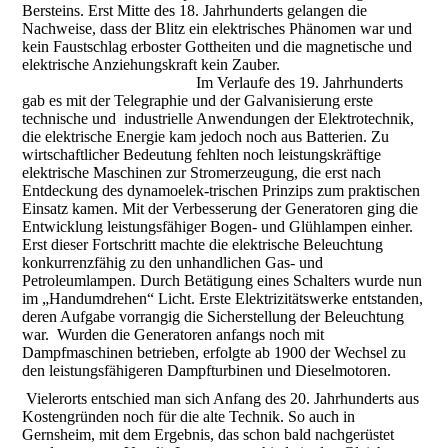
Bersteins. Erst Mitte des 18. Jahrhunderts gelangen die
Nachweise, dass der Blitz ein elektrisches Phänomen war und
kein Faustschlag erboster Gottheiten und die magnetische und
elektrische Anziehungskraft kein Zauber.
Im Verlaufe des 19. Jahrhunderts
gab es mit der Telegraphie und der Galvanisierung erste
technische und industrielle Anwendungen der Elektrotechnik,
die elektrische Energie kam jedoch noch aus Batterien. Zu
wirtschaftlicher Bedeutung fehlten noch leistungskräftige
elektrische Maschinen zur Stromerzeugung, die erst nach
Entdeckung des dynamoelek-trischen Prinzips zum praktischen
Einsatz kamen. Mit der Verbesserung der Generatoren ging die
Entwicklung leistungsfähiger Bogen- und Glühlampen einher.
Erst dieser Fortschritt machte die elektrische Beleuchtung
konkurrenzfähig zu den unhandlichen Gas- und
Petroleumlampen. Durch Betätigung eines Schalters wurde nun
im „Handumdrehen“ Licht. Erste Elektrizitätswerke entstanden,
deren Aufgabe vorrangig die Sicherstellung der Beleuchtung
war. Wurden die Generatoren anfangs noch mit
Dampfmaschinen betrieben, erfolgte ab 1900 der Wechsel zu
den leistungsfähigeren Dampfturbinen und Dieselmotoren.
Vielerorts entschied man sich Anfang des 20. Jahrhunderts aus
Kostengründen noch für die alte Technik. So auch in
Gernsheim, mit dem Ergebnis, das schon bald nachgerüstet