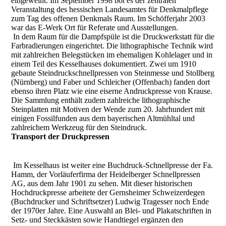
eingeweiht. Im September 1998 bot es der zentralen
Veranstaltung des hessischen Landesamtes für Denkmalpflege
zum Tag des offenen Denkmals Raum. Im Schöfferjahr 2003
war das E-Werk Ort für Referate und Ausstellungen.
In dem Raum für die Dampfspüle ist die Druckwerkstatt für die
Farbradierungen eingerichtet. Die lithographische Technik wird
mit zahlreichen Belegstücken im ehemaligen Kohlelager und in
einem Teil des Kesselhauses dokumentiert. Zwei um 1910
gebaute Steindruckschnellpressen von Steinmesse und Stollberg
(Nürnberg) und Faber und Schleicher (Offenbach) fanden dort
ebenso ihren Platz wie eine eiserne Andruckpresse von Krause.
Die Sammlung enthält zudem zahlreiche lithographische
Steinplatten mit Motiven der Wende zum 20. Jahrhundert mit
einigen Fossilfunden aus dem bayerischen Altmühltal und
zahlreichem Werkzeug für den Steindruck.
Transport der Druckpressen
Im Kesselhaus ist weiter eine Buchdruck-Schnellpresse der Fa.
Hamm, der Vorläuferfirma der Heidelberger Schnellpressen
AG, aus dem Jahr 1901 zu sehen. Mit dieser historischen
Hochdruckpresse arbeitete der Gernsheimer Schweizerdegen
(Buchdrucker und Schriftsetzer) Ludwig Tragesser noch Ende
der 1970er Jahre. Eine Auswahl an Blei- und Plakatschriften in
Setz- und Steckkästen sowie Handtiegel ergänzen den