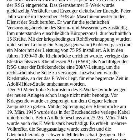
der RSG eingereicht. Das Gernsheimer E-Werk wurde
gleichzeitig Verkäufer und Erzeuger elektrischer Energie. Peter
Jahn wurde im Dezember 1938 als Maschinenmeister in den
Dienst der Stadt berufen. Er war für die technischen
Versorgungsbereiche des Strom- und Wassernetzes zuständig.
Ihm unterstanden einschließlich Büropersonal- durchschnittlich
15 Kräfte. Mit der kriegsbedingten Rohölverknappung wurden
unter seiner Leitung ein Sauggasgenerator (Kohlevergaser) und
ein Motor mit der Leistung von 75 PS installiert. Als in den
Jahren 1939/40 die Rheinbrücke errichtet wurde, verlegte das
Elektrizitätswerk Rheinhessen AG (EWR) als Nachfolger der
RSG unter der Brückendecke eine 20kV-Leitung, um die
rechts-rheinische Seite zu versorgen. Inzwischen war die
Riedstraße, an der das E-Werk liegt, für eine begrenzte Zeit in
Adolf-Hitler-Straße umbenannt worden.
Der 30 Meter hohe Schornstein des E-Werkes wurde wegen
der neuen Anlagen schon lange nicht mehr benötigt. Vor
Kriegsende wurde er gesprengt, um dem Gegner keinen
Zielpunkt zu geben. Mit der Sprengung der Rheinbrücke am
19. März 1945 wurde das in der Brückendecke verlegte Kabel
unterbrochen. Beim Artilleriebeschuss am 25./26. März 1945
wurde auch das E-Werk stark beschädigt. Es erhielt mehrere
Volltreffer, die Sauggasanlage wurde zerstört und die
Gleichrichteranlage schwer in Mitleidenschaft gezogen. Die