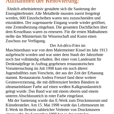
Aufnahmen der Renovierung:
Ähnlich arbeitsintensiv gestaltete sich die Sanierung der
Eisengitterfenster. Alle Metallteile mussten zuerst freigelegt
werden, 600 Einzelscheiben waren neu zuzuschneiden und
einzukitten. Der zugemauerte Eingang wurde wieder geöffnet,
eine Zentralheizung eingebaut. Die gesamten Dachflächen über
dem Kesselhaus waren zu erneuern. Für die ersten Maßnahmen
stellte das Ministerium für Wissenschaft und Kunst einen
Zuschuss zur Verfügung.
Der Art-déco-Fries im
Maschinenhaus war von dem Malermeister Kissel im Jahr 1913
aufgebracht worden und war unter dem Staub der Jahrzehnte
noch fast vollständig erhalten. Bei einer vom Landesamt für
Denkmalpflege in Auftrag gegebenen restauratorischen
Voruntersuchung im Juli 1998 kam ein noch älterer
Jugendstilfries zum Vorschein, der aus der Zeit der Erbauung
stammt. Restauratorin Andrea Frenzel fand diese weitere
Gesimsverzierung, die mit differenziert breiten Bändern in
ultramarinblauer Farbe auf einen weißen Kalkgrundanstrich
gelegt wurde. Das Band war mit einem oberen und einem
unteren Abschlussstrich in roter Farbe eingefasst.
Mit der Sanierung wurde das E-Werk zum Druckmuseum und
Künstleratelier. Am 15. Mai 1998 wurde das Lehrmuseum im
E-Werk im Beisein zahlreicher Vertreter von Druckmuseen