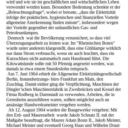
wird und wie sie im geschäftlichen und wirtschaftlichen Leben
verwendet werden kann. Besondere Bedeutung schenkte er der
„Beleuchtungsfrage“, wobei er betonte, „dass die Elektrizität
infolge der praktischen, hygienischen und finanziellen Vorteile
allgemeine Anerkennung finden müsste“, insbesondere wegen
der Vorteile gegenüber der unhandlichen Gas- und
Petroleumlampen.
Dennoch war die Bevölkerung verunsichert, so dass viel
Überzeugungsarbeit zu leisten war. Im "Rheinischen Boten"
wurde unter anderem klargestellt, dass eine Glühlampe wirklich
nur dann Strom verbraucht, wenn sie auch leuchtet, dass ein
Kurzschluss nicht automatisch zum Hausbrand führt. Die
Kilowattstunde sollte mit 50 Pfennig angesetzt werden, was
damals in etwa einem Stundenlohn entsprach.
Am 7. Juni 1904 erhielt die Allgemeine Elektrizitätsgesellschaft
Berlin, Instandsetzungs- büro Frankfurt am Main, den
Zuschlag. Damit einher ging die Verpflichtung, Maschinen der
Dingler’schen Maschinenfabrik in Zweibrücken und Kessel der
Firma Rodberg in Darmstadt zu verwenden. Arbeiten, die in
Gernsheim auszuführen waren, sollten möglichst auch an
ansässige Handwerksmeister vergeben werden.
Ab 12. August 1904 wurden die Baugewerke vergeben: Mit
den Erd- und Maurerarbeit wurde Jakob Schnatz II. mit der
Maßgabe beauftragt, die Maurer Adam Bonn II.,
Jakob Meister,
Michael Meister und eventuell Georg Haas und Wilhelm Draut