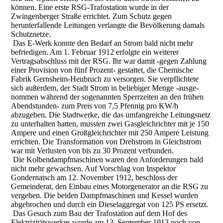
können. Eine erste RSG-Trafostation wurde in der
Zwingenberger Straße errichtet. Zum Schutz gegen
herunterfallende Leitungen verlangte die Bevölkerung damals
Schutznetze.
Das E-Werk konnte den Bedarf an Strom bald nicht mehr
befriedigen. Am 1. Februar 1912 erfolgte ein weiterer
Vertragsabschluss mit der RSG. Ihr war damit -gegen Zahlung
einer Provision von fünf Prozent- gestattet, die Chemische
Fabrik Gernsheim-Heubruch zu versorgen. Sie verpflichtete
sich außerdem, der Stadt Strom in beliebiger Menge -ausge-
nommen während der sogenannten Sperrzeiten an den frühen
Abendstunden- zum Preis von 7,5 Pfennig pro KW/h
abzugeben. Die Stadtwerke, die das umfangreiche Leitungsnetz
zu unterhalten hatten, mussten zwei Gasgleichrichter mit je 150
Ampere und einen Großgleichrichter mit 250 Ampere Leistung
errichten. Die Transformation von Drehstrom in Gleichstrom
war mit Verlusten von bis zu 30 Prozent verbunden.
Die Kolbendampfmaschinen waren den Anforderungen bald
nicht mehr gewachsen. Auf Vorschlag von Inspektor
Gondernatsch am 12. November 1912, beschloss der
Gemeinderat, den Einbau eines Motorgenerator an die RSG zu
vergeben. Die beiden Dampfmaschinen und Kessel wurden
abgebrochen und durch ein Dieselaggregat von 125 PS ersetzt.
Das Gesuch zum Bau der Trafostation auf dem Hof des
Elektrizitätswerkes wurde am 13. September 1913 noch von