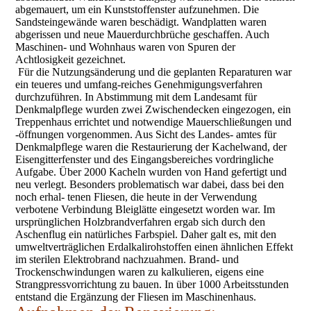
abgemauert, um ein Kunststoffenster aufzunehmen. Die
Sandsteingewände waren beschädigt. Wandplatten waren
abgerissen und neue Mauerdurchbrüche geschaffen. Auch
Maschinen- und Wohnhaus waren von Spuren der
Achtlosigkeit gezeichnet.
Für die Nutzungsänderung und die geplanten Reparaturen war
ein teueres und umfang-reiches Genehmigungsverfahren
durchzuführen. In Abstimmung mit dem Landesamt für
Denkmalpflege wurden zwei Zwischendecken eingezogen, ein
Treppenhaus errichtet und notwendige Mauerschließungen und
-öffnungen vorgenommen. Aus Sicht des Landes- amtes für
Denkmalpflege waren die Restaurierung der Kachelwand, der
Eisengitterfenster und des Eingangsbereiches vordringliche
Aufgabe. Über 2000 Kacheln wurden von Hand gefertigt und
neu verlegt. Besonders problematisch war dabei, dass bei den
noch erhal- tenen Fliesen, die heute in der Verwendung
verbotene Verbindung Bleiglätte eingesetzt worden war. Im
ursprünglichen Holzbrandverfahren ergab sich durch den
Aschenflug ein natürliches Farbspiel. Daher galt es, mit den
umweltverträglichen Erdalkalirohstoffen einen ähnlichen Effekt
im sterilen Elektrobrand nachzuahmen. Brand- und
Trockenschwindungen waren zu kalkulieren, eigens eine
Strangpressvorrichtung zu bauen. In über 1000 Arbeitsstunden
entstand die Ergänzung der Fliesen im Maschinenhaus.