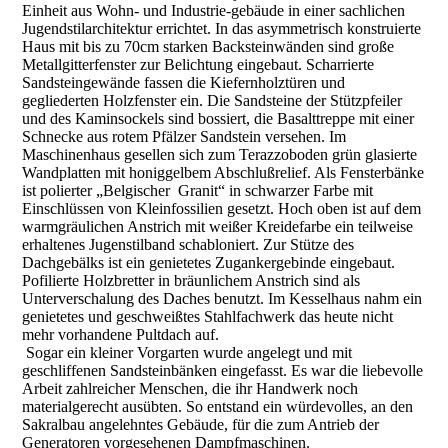
Einheit aus Wohn- und Industrie-gebäude in einer sachlichen
Jugendstilarchitektur errichtet. In das asymmetrisch konstruierte
Haus mit bis zu 70cm starken Backsteinwänden sind große
Metallgitterfenster zur Belichtung eingebaut. Scharrierte
Sandsteingewände fassen die Kiefernholztüren und
gegliederten Holzfenster ein. Die Sandsteine der Stützpfeiler
und des Kaminsockels sind bossiert, die Basalttreppe mit einer
Schnecke aus rotem Pfälzer Sandstein versehen. Im
Maschinenhaus gesellen sich zum Terazzoboden grün glasierte
Wandplatten mit honiggelbem Abschlußrelief. Als Fensterbänke
ist polierter „Belgischer Granit“ in schwarzer Farbe mit
Einschlüssen von Kleinfossilien gesetzt. Hoch oben ist auf dem
warmgräulichen Anstrich mit weißer Kreidefarbe ein teilweise
erhaltenes Jugenstilband schabloniert. Zur Stütze des
Dachgebälks ist ein genietetes Zugankergebinde eingebaut.
Pofilierte Holzbretter in bräunlichem Anstrich sind als
Unterverschalung des Daches benutzt. Im Kesselhaus nahm ein
genietetes und geschweißtes Stahlfachwerk das heute nicht
mehr vorhandene Pultdach auf.
Sogar ein kleiner Vorgarten wurde angelegt und mit
geschliffenen Sandsteinbänken eingefasst. Es war die liebevolle
Arbeit zahlreicher Menschen, die ihr Handwerk noch
materialgerecht ausübten. So entstand ein würdevolles, an den
Sakralbau angelehntes Gebäude, für die zum Antrieb der
Generatoren vorgesehenen Dampfmaschinen.