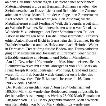
an dem Bau mitzubeschäftigen. Die nicht näher bezeichnete
Materiallieferung wurde an Hermann Hofmann vergeben, die
Steinhauerarbeit an Katzenbächer und Schneider, die Zimmer-
arbeit an Andreas Maus II., mit der Auflage, den Zimmermann
Karl Andres III. mitzubeschäftigen. Den Zuschlag für die
Metalllieferung erhielt Ferdinand Weil, die Spenglerarbeit ging
an Valentin Röschner. Schreinerarbeiten waren von Nicolaus
Wunderle V. zu erbringen, der Peter Schwinn einen Teil der
Arbeit zu übertragen hatte. Für die Schlosserarbeiten (Fenster)
erhielt Anton Konrad Bicht in Gernsheim den Zuschlag, für die
Dachdeckerarbeiten und das Holzzementdach Heinrich Weiler
in Darmstadt. Der Auftrag für die Boden- und Terazzoarbeiten
ging an Mastenstein und Josseaux in Offenbach, jener für die
Blitzableiteranlage an Hermann und Sohn in Mannheim.
Am 12. Dezember 1904 wurde die Maschinenmeisterstelle des
Elektrizitätswerkes mit einem Jahresgehalt von 1500 Mark an
Franz Joseph Knecht übertragen. Wohnung, Brand und Licht
waren für ihn frei. Knecht wurde damit der erste Leiter des
Elektrizitätswerkes. Die Heizerstelle besetzte ab 16. Januar
1905 Nicolaus Staab II.
Der Kostenvoranschlag vom 7. Juni 1904 belief sich auf
190.000 Mark. Es wurde eine Betriebsrechnung aufgestellt, in
der bei voller Ausnutzung des Werkes 26.000 Mark Einnahmen
Ausgaben von 19.600 Mark gegenüberstanden. Man erwartete
eine Rentabilität von 6.400 Mark jährlich. Es wurde eine