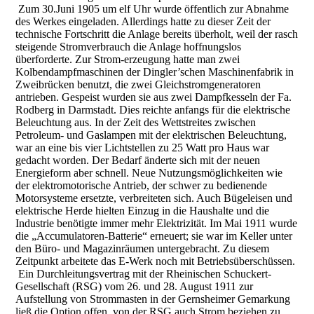
Zum 30.Juni 1905 um elf Uhr wurde öffentlich zur Abnahme
des Werkes eingeladen. Allerdings hatte zu dieser Zeit der
technische Fortschritt die Anlage bereits überholt, weil der rasch
steigende Stromverbrauch die Anlage hoffnungslos
überforderte. Zur Strom-erzeugung hatte man zwei
Kolbendampfmaschinen der Dingler’schen Maschinenfabrik in
Zweibrücken benutzt, die zwei Gleichstromgeneratoren
antrieben. Gespeist wurden sie aus zwei Dampfkesseln der Fa.
Rodberg in Darmstadt. Dies reichte anfangs für die elektrische
Beleuchtung aus. In der Zeit des Wettstreites zwischen
Petroleum- und Gaslampen mit der elektrischen Beleuchtung,
war an eine bis vier Lichtstellen zu 25 Watt pro Haus war
gedacht worden. Der Bedarf änderte sich mit der neuen
Energieform aber schnell. Neue Nutzungsmöglichkeiten wie
der elektromotorische Antrieb, der schwer zu bedienende
Motorsysteme ersetzte, verbreiteten sich. Auch Bügeleisen und
elektrische Herde hielten Einzug in die Haushalte und die
Industrie benötigte immer mehr Elektrizität. Im Mai 1911 wurde
die „Accumulatoren-Batterie“ erneuert; sie war im Keller unter
den Büro- und Magazinräumen untergebracht. Zu diesem
Zeitpunkt arbeitete das E-Werk noch mit Betriebsüberschüssen.
Ein Durchleitungsvertrag mit der Rheinischen Schuckert-
Gesellschaft (RSG) vom 26. und 28. August 1911 zur
Aufstellung von Strommasten in der Gernsheimer Gemarkung
ließ die Option offen, von der RSG auch Strom beziehen zu