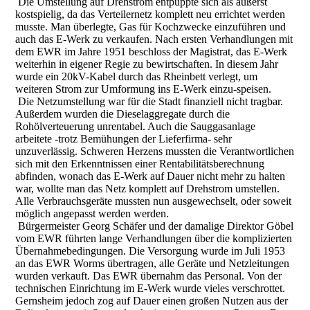
Die Umstellung auf Drehstrom entpuppte sich als äußerst
kostspielig, da das Verteilernetz komplett neu errichtet werden
musste. Man überlegte, Gas für Kochzwecke einzuführen und
auch das E-Werk zu verkaufen. Nach ersten Verhandlungen mit
dem EWR im Jahre 1951 beschloss der Magistrat, das E-Werk
weiterhin in eigener Regie zu bewirtschaften. In diesem Jahr
wurde ein 20kV-Kabel durch das Rheinbett verlegt, um
weiteren Strom zur Umformung ins E-Werk einzu-speisen.
Die Netzumstellung war für die Stadt finanziell nicht tragbar.
Außerdem wurden die Dieselaggregate durch die
Rohölverteuerung unrentabel. Auch die Sauggasanlage
arbeitete -trotz Bemühungen der Lieferfirma- sehr
unzuverlässig. Schweren Herzens mussten die Verantwortlichen
sich mit den Erkenntnissen einer Rentabilitätsberechnung
abfinden, wonach das E-Werk auf Dauer nicht mehr zu halten
war, wollte man das Netz komplett auf Drehstrom umstellen.
Alle Verbrauchsgeräte mussten nun ausgewechselt, oder soweit
möglich angepasst werden werden.
Bürgermeister Georg Schäfer und der damalige Direktor Göbel
vom EWR führten lange Verhandlungen über die komplizierten
Übernahmebedingungen. Die Versorgung wurde im Juli 1953
an das EWR Worms übertragen, alle Geräte und Netzleitungen
wurden verkauft. Das EWR übernahm das Personal. Von der
technischen Einrichtung im E-Werk wurde vieles verschrottet.
Gernsheim jedoch zog auf Dauer einen großen Nutzen aus der