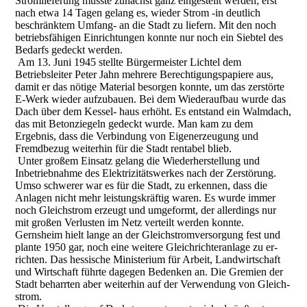
Stromlieferung musste zunächst ganz eingestellt werden; erst
nach etwa 14 Tagen gelang es, wieder Strom -in deutlich
beschränktem Umfang- an die Stadt zu liefern. Mit den noch
betriebsfähigen Einrichtungen konnte nur noch ein Siebtel des
Bedarfs gedeckt werden.
Am 13. Juni 1945 stellte Bürgermeister Lichtel dem
Betriebsleiter Peter Jahn mehrere Berechtigungspapiere aus,
damit er das nötige Material besorgen konnte, um das zerstörte
E-Werk wieder aufzubauen. Bei dem Wiederaufbau wurde das
Dach über dem Kessel- haus erhöht. Es entstand ein Walmdach,
das mit Betonziegeln gedeckt wurde. Man kam zu dem
Ergebnis, dass die Verbindung von Eigenerzeugung und
Fremdbezug weiterhin für die Stadt rentabel blieb.
Unter großem Einsatz gelang die Wiederherstellung und
Inbetriebnahme des Elektrizitätswerkes nach der Zerstörung.
Umso schwerer war es für die Stadt, zu erkennen, dass die
Anlagen nicht mehr leistungskräftig waren. Es wurde immer
noch Gleichstrom erzeugt und umgeformt, der allerdings nur
mit großen Verlusten im Netz verteilt werden konnte.
Gernsheim hielt lange an der Gleichstromversorgung fest und
plante 1950 gar, noch eine weitere Gleichrichteranlage zu er-
richten. Das hessische Ministerium für Arbeit, Landwirtschaft
und Wirtschaft führte dagegen Bedenken an. Die Gremien der
Stadt beharrten aber weiterhin auf der Verwendung von Gleich-
strom.