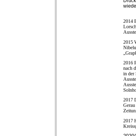
Druck
wiede
2014 
Lorsch
Ausste
2015 W
Nibelu
„Graph
2016 P
nach d
in der
Ausste
Ausste
Solnho
2017 D
Gerau 
Zeitu
2017 
Kreiss
2020/