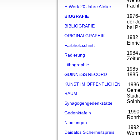
Werks
Fachh
E-Werk 20 Jahre Atelier
1976-
BIOGRAFIE
der J
BIBLIOGRAFIE
bei P
ORIGINALGRAPHIK
1982 
Einri
Farbholzschnitt
1984 
Radierung
Zeitu
Lithographie
1985
1985 
GUINNESS RECORD
KUNST IM ÖFFENTLICHEN
1986-
Gemei
RAUM
Studi
Solnh
Synagogengedenkstätte
1990 
Gedenktafeln
Rohr
Nibelungen
1992 
Daidalos Sicherheitspreis
Worms