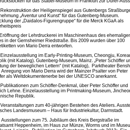
ruckstöcken für das Städel-Museum in Frankfurt zur Dürer-Auss
Rekonstruktion der Heiligenspiegel aus Gutenbergs Straßburg
nehmung „Aventur und Kunst“ für das Gutenberg-Museum.
cklung der „Daidalos-Figurengruppe“ für die Merck KGaA als
rheitspreis
Eröffnung der Lehrdruckerei im Maschinenhaus des ehemalige
s in der Gernsheimer Riedstraße. Bis 2009 wurden über 100
tiketten von Mario Derra entworfen.
Einzelausstellung im Early-Printing-Museum, Cheongju, Korea
lik (mit Katalog). Gutenberg-Museum, Mainz. „Peter Schöffer u
ltung der beweglichen Lettern“ (mit Katalog), Parktheater Bens
 Anregung von Mario Derra wird der Mainzer Psalter von Peter
fer als Weltdokumentenerbe bei der UNESCO anerkannt.
Publikationen zum Schöffer-Denkmal, über Peter Schöffer und
rich Lehne. Einzelausstellung im Printmaking-Museum, Jincheo
nische Republik.
Veranstaltungen zum 40-jährigen Bestehen des Ateliers. Ausste
sches Landesmuseum – Haus für Industriekultur, Darmstadt.
Ausstellungen zum 75. Jubiläum des Kreis Bergstraße im
atsamt Heppenheim, im Haus zur Münze, Worms und im Museu