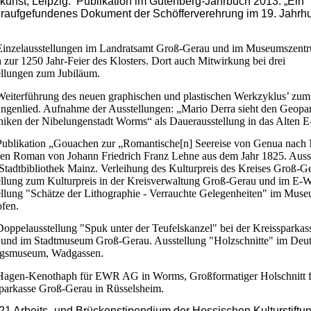
kunst, Leipzig. Publikation im Gutenberg-Jahrbuch 2013: „Ein
raufgefundenes Dokument der Schöfferverehrung im 19. Jahrh
Einzelausstellungen im Landratsamt Groß-Gerau und im Museumszent
 zur 1250 Jahr-Feier des Klosters. Dort auch Mitwirkung bei drei
llungen zum Jubiläum.
eiterführung des neuen graphischen und plastischen Werkzyklus’ zum
ngenlied. Aufnahme der Ausstellungen: „Mario Derra sieht den Geopa
iken der Nibelungenstadt Worms“ als Dauerausstellung in das Alten 
ublikation „Gouachen zur „Romantische[n] Seereise von Genua nach
en Roman von Johann Friedrich Franz Lehne aus dem Jahr 1825. Auss
 Stadtbibliothek Mainz. Verleihung des Kulturpreis des Kreises Groß-G
llung zum Kulturpreis in der Kreisverwaltung Groß-Gerau und im E-W
llung "Schätze der Lithographie - Verrauchte Gelegenheiten" im Mus
fen.
oppelausstellung "Spuk unter der Teufelskanzel" bei der Kreissparka
und im Stadtmuseum Groß-Gerau. Ausstellung "Holzschnitte" im Deu
ngsmuseum, Wadgassen.
Hagen-Kenothaph für EWR AG in Worms, Großformatiger Holschnitt f
parkasse Groß-Gerau in Rüsselsheim.
21 Arbeits- und Brückenstipendium der Hessischen Kulturstiftu