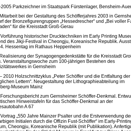
2005 Parkzeichner im Staatspark Fürstenlager, Bensheim-Aue
Mitarbeit bei der Gestaltung des Schöfferjahres 2003 in Gernsh
rf der Bronzefigurengruppen „Hessedrescher“ und „Bei voller F
aden“ für die Kreisstadt Groß-Gerau
Vorführung historischer Drucktechniken im Early Printing Mus
nd des Jikji-Festival in Cheongju, Koreanische Republik. Ausst
4. Hessentag im Rathaus Heppenheim
Realisierung der Synagogengedenkstätte für die Kreisstadt Gro
. Veranstaltungswoche zum 100-jährigen Bestehen des
rizitätswerkes in Gernsheim
– 2010 Holzschnittzyklus „Peter Schöffer und die Entfaltung der
lichen Lettern“. Neugestaltung der Lithographieabteilung im
nberg-Museum Mainz
Forschungsbericht zum Gernsheimer Schöffer-Denkmal. Entwur
stischen Hinweistafeln für das Schöffer-Denkmal an der
sautobahn A 67
Vortrag „550 Jahre Mainzer Psalter und die Erstverwendung de
rbigen Initialen durch die Offizin Fust-Schöffer“ im Early-Printin
m, Cheongju, Koreanische Republik (mit Publikation). Anferti