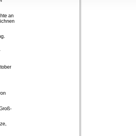
er
hte an
eichnen
ng.
r
ktober
von
Groß-
ze,