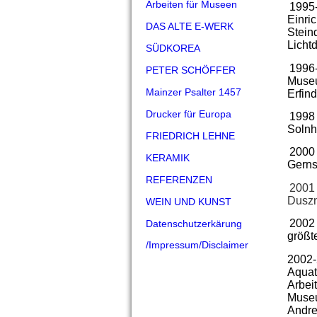
Arbeiten für Museen
1995-
Einri
DAS ALTE E-WERK
Stein
Licht
SÜDKOREA
1996-
PETER SCHÖFFER
Museu
Mainzer Psalter 1457
Erfin
Drucker für Europa
1998 
Solnh
FRIEDRICH LEHNE
2000 
KERAMIK
Ge
REFERENZEN
2001
Duszn
WEIN UND KUNST
2002 
Datenschutzerkärung
größt
/Impressum/Disclaimer
2002-
Aquat
Arbei
Museu
Andre