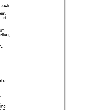
rbach
eim.
ahrt
eum
ellung
ß-
f der
r
g-
gung