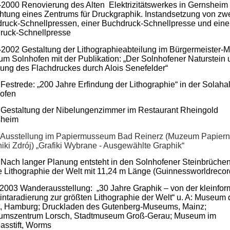
2000 Renovierung des Alten Elektrizitätswerkes in Gernsheim
chtung eines Zentrums für Druckgraphik. Instandsetzung von zw
druck-Schnellpressen, einer Buchdruck-Schnellpresse und eine
druck-Schnellpresse
2002 Gestaltung der Lithographieabteilung im Bürgermeister-Mü
m Solnhofen mit der Publikation: „Der Solnhofener Naturstein 
dung des Flachdruckes durch Alois Senefelder“
Festrede: „200 Jahre Erfindung der Lithographie“ in der Solahal
ofen
Gestaltung der Nibelungenzimmer im Restaurant Rheingold
rnsheim
 Ausstellung im Papiermusseum Bad Reinerz (Muzeum Papiern
iki Zdrój) „Grafiki Wybrane - Ausgewählte Graphik“
Nach langer Planung entsteht in den Solnhofener Steinbrüchen
e Lithographie der Welt mit 11,24 m Länge (Guinnessworldreco
2003 Wanderausstellung: „30 Jahre Graphik – von der kleinfor
intaradierung zur größten Lithographie der Welt“ u. A: Museum 
t, Hamburg; Druckladen des Gutenberg-Museums, Mainz;
mszentrum Lorsch, Stadtmuseum Groß-Gerau; Museum im
asstift, Worms