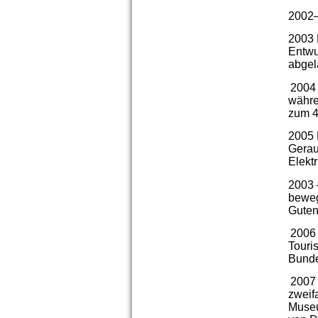
2002–
2003 
Entwu
abgel
2004 
währe
zum 4
2005 
Gerau
Elekt
2003 
beweg
Gute
2006 
Touri
Bunde
2007 
zweifa
Museu