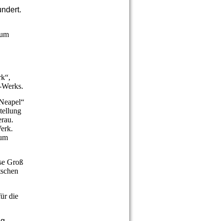
undert.
rum
rk“,
E-Werks.
 Neapel“
tellung
erau.
erk.
eum
sse Groß
tschen
ür die
ng