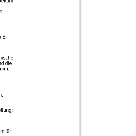
tellung
er
n E-
nische
nd die
heim.
n,
llung:
m für