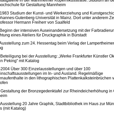
tattgalerie in der Mannheimer Kopernikusstraße. Studium an d
ochschule für Gestaltung Mannheim
1983 Studium der Kunst- und Werkerziehung und Kunstgeschic
ohannes-Gutenberg-Universität in Mainz. Dort unter anderem Z
rofessor Hermann Freiherr von Saalfeld
Beginn der intensiven Auseinandersetzung mit der Farbradieru
chtung eines Ateliers für Druckgraphik in Bürstadt
Ausstellung zum 24. Hessentag beim Verlag der Lampertheime
ng
Beteiligung bei der Ausstellung: „Werke Frankfurter Künstler O
in Peking“ mit Katalog
2004 Über 300 Einzelausstellungen und über 100
nschaftsausstellungen im In- und Ausland. Regelmäßige
enaufenthalte in den lithographischen Plattenkalksteinbrüchen 
ofen
Gestaltung der Bronzegedenktafel zur Rheindeicherhöhung in 
heim
Ausstellung 20 Jahre Graphik, Stadtbibliothek im Haus zur Mün
 (mit Katalog)