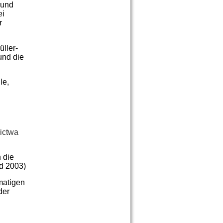
 und
ei
r
ller-
und die
le,
ictwa
 die
rd 2003)
matigen
der